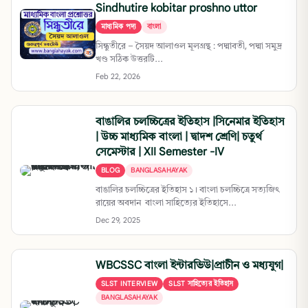
Sindhutire kobitar proshno uttor
মাধ্যমিক পদ্য
বাংলা
সিন্ধুতীরে – সৈয়দ আলাওল মূলগ্রন্থ : পদ্মাবতী, পদ্মা সমুদ্র
খণ্ড সঠিক উত্তরটি...
Feb 22, 2026
বাঙালির চলচ্চিত্রের ইতিহাস |সিনেমার ইতিহাস
| উচ্চ মাধ্যমিক বাংলা | দ্বাদশ শ্রেণি| চতুর্থ
সেমেস্টার | XII Semester -IV
BLOG
BANGLASAHAYAK
বাঙালির চলচ্চিত্রের ইতিহাস ১। বাংলা চলচ্চিত্রে সত্যজিৎ
রায়ের অবদান বাংলা সাহিত্যের ইতিহাসে...
Dec 29, 2025
WBCSSC বাংলা ইন্টারভিউ|প্রাচীন ও মধ্যযুগ|
SLST INTERVIEW
SLST সাহিত্যের ইতিহাস
BANGLASAHAYAK