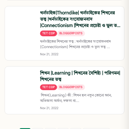
থর্নডাইক|Thorndike| থর্নডাইকের শিখনের
তত্ত্ব |থর্নডাইকের সংযোজনবাদ
|Connectionism |শিখনের প্রচেষ্টা ও ভুল তত্ত্ব
|Trial and Error Theory
TET CDP
BLOGGERPOSTS
থর্নডাইকের শিখনের তত্ত্ব : থর্নডাইকের সংযোজনবাদ
(Connectionism) শিখনের প্রচেষ্টা ও ভুল তত্ত্ব ...
Nov 21, 2022
শিখন |Learning | শিখনের বৈশিষ্ট্য | পরিণমন|
শিখনের তত্ত্ব
TET CDP
BLOGGERPOSTS
শিখন(Learning) কী : শিখন হল নতুন কোনো জ্ঞান,
অভিজ্ঞতা অর্জন, দক্ষতা বা...
Nov 21, 2022