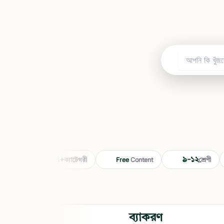
১৩৪+
৯-১২
ns
ক্যাটেগরী
Free
Content
শ্রেণী
ব্যাকরণ