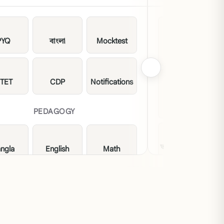
PYQ
বাংলা
Mocktest
Suggestion
TET
CDP
Notifications
এ
PYQ
PEDAGOGY
ভাষা ও ব্যাকরণ
ngla
English
Math
agogy
Pedagogy
Pedagogy
একাদশ 
T EVS
agogy
Sem-2