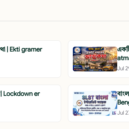
থা | Ekti gramer
একটি
atm
Jul 2
| Lockdown er
বাংল
Beng
Jul 2