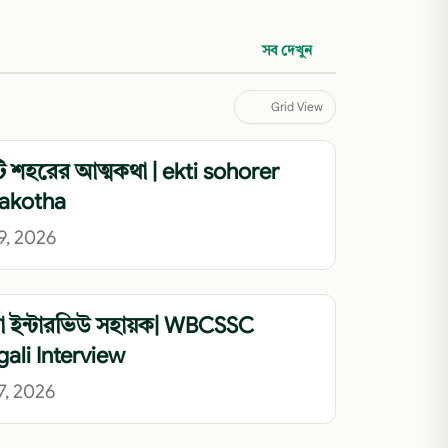
পাঠ্যবই
সব দেখুন
একাদশ 
Grid View
Sem-1 পাঠ্যবই
 শহরের আত্মকথা | ekti sohorer
akotha
9, 2026
া ইন্টারভিউ সহায়ক| WBCSSC
ali Interview
7, 2026