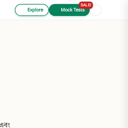
SALE!
Explore
Mock Tests
 এবং