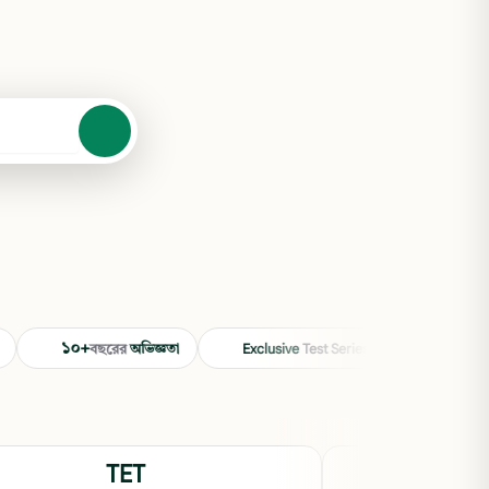
১০+
10+
বছরের
অভিজ্ঞতা
Exclusive
Test Series
years
Ex
TET
একা