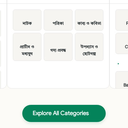
নাটক
পত্রিকা
কাব্য ও কবিতা
প্রাচীন ও
উপন্যাস ও
C
গদ্য প্রবন্ধ
মধ্যযুগ
ছোটগল্প
Ba
Ped
Explore All Categories
TE
Ped