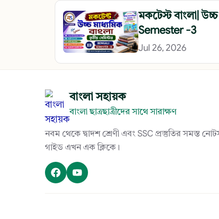
মকটেস্ট বাংলা| উচ্চ 
শব্দ
Semester -3
শব্দভাণ্ডার
শ্রেণীবিভাগ
Jul 26, 2026
বাংলা সহায়ক
বাংলা ছাত্রছাত্রীদের সাথে সারাক্ষণ
নবম থেকে দ্বাদশ শ্রেণী এবং SSC প্রস্তুতির সমস্ত ন
গাইড এখন এক ক্লিকে।