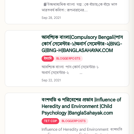
📙উচ্চমাধ্যমিক বাংলা গল্প : কে বাঁচায়,কে বাঁচে ভাত
ভারতবর্ষ কবিতা : রূপনারানের...
Sep 28, 2021
আবশ্যিক বাংলা|Compulsory Bengali|পাস
কোর্স সেমেস্টার-১|অনার্স সেমেস্টার-২|BNG-
G|BNG-H|BANGLASAHAYAK.COM
ইত্যাদি
BLOGGERPOSTS
আবশ্যিক বাংলা পাস কোর্স সেমেস্টার-১
অনার্স সেমেস্টার-২ ...
Sep 22, 2021
বংশগতি ও পরিবেশের প্রভাব |Influence of
Heredity and Environment |Child
Psychology |BanglaSahayak.com
TET CDP
BLOGGERPOSTS
Influence of Heredity and Environment বংশগতি