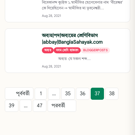
বিবেকানন্দ ক্যুইজ ১.স্বামীজির ছেলেবেলার নাম ‘বীরেশ্বর’
কে দিয়েছিলেন ⇒ স্বামীজির মা ভুবনেশ্বরী...
Aug 28, 2021
অব্যয়|পদ|অব্যয়ের শ্রেণিবিভাগ
|abbay|BanglaSahayak.com
অব্যয়
নবম শ্রেণি ব্যাকরণ
BLOGGERPOSTS
অব‍্যয় যে সকল শব্দ...
Aug 28, 2021
পূর্ববর্তী
1
…
35
36
37
38
39
…
47
পরবর্তী