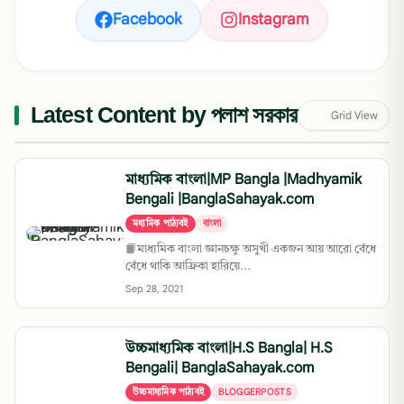
Facebook
Instagram
Latest Content by পলাশ সরকার
Grid View
মাধ্যমিক বাংলা|MP Bangla |Madhyamik
Bengali |BanglaSahayak.com
মধ্যমিক পাঠ্যবই
বাংলা
📙মাধ্যমিক বাংলা জ্ঞানচক্ষু অসুখী একজন আয় আরো বেঁধে
বেঁধে থাকি আফ্রিকা হারিয়ে...
Sep 28, 2021
উচ্চমাধ্যমিক বাংলা|H.S Bangla| H.S
Bengali| BanglaSahayak.com
উচ্চমাধ্যমিক পাঠ্যবই
BLOGGERPOSTS