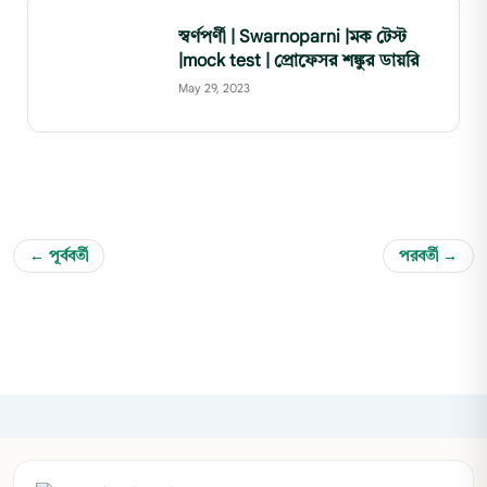
স্বর্ণপর্ণী | Swarnoparni |মক টেস্ট
|mock test | প্রোফেসর শঙ্কুর ডায়রি
May 29, 2023
← পূর্ববর্তী
পরবর্তী →