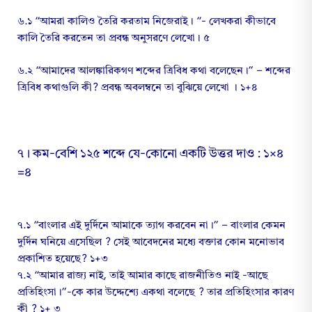
৬.১ “আমরা কালিও তৈরি করতাম নিজেরাই। “- লেখকরা কীভাবে
কালি তৈরি করতেন তা প্রবন্ধ অনুসরণে লেখো। ৫
৬.২ “আমাদের আলঙ্কারিকগণ শব্দের ত্রিবিধ কথা বলেছেন।” – শব্দের
ত্রিবিধ কথাগুলি কী? প্রবন্ধ অবলম্বনে তা বুঝিয়ে লেখো । ১+৪
৭। কম-বেশি ১২৫ শব্দে যে-কোনো একটি উত্তর দাও : ১×৪
=৪
৭.১ “বাংলার এই দুর্দিনে আমাকে ত্যাগ করবেন না।” – বাংলার কেমন
দুর্দিন ঘনিয়ে এসেছিল ? সেই আবেদনের মধ্যে বক্তার কোন মনোভাব
প্রকাশিত হয়েছে? ১+৩
৭.২ “আমার রাজ্য নাই, তাই আমার কাছে রাজনীতিও নাই -আছে
প্রতিহিংসা।”-কে কার উদ্দেশ্যে একথা বলেছে ? তার প্রতিহিংসার কারণ
কী ? ১+ ৩