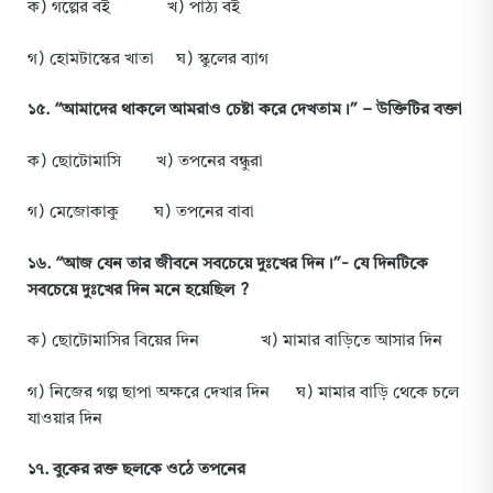
ক) গল্পের বই খ) পাঠ্য বই
গ) হোমটাস্কের খাতা ঘ) স্কুলের ব্যাগ
১৫
.
“
আমাদের
থাকলে
আমরাও
চেষ্টা
করে
দেখতাম
।” –
উক্তিটির
বক্তা
ক) ছোটোমাসি খ) তপনের বন্ধুরা
গ) মেজোকাকু ঘ) তপনের বাবা
১৬
.
“
আজ
যেন
তার
জীবনে
সবচেয়ে
দুঃখের
দিন
।”-
যে
দিনটিকে
সবচেয়ে
দুঃখের
দিন
মনে
হয়েছিল
?
ক) ছোটোমাসির বিয়ের দিন খ) মামার বাড়িতে আসার দিন
গ) নিজের গল্প ছাপা অক্ষরে দেখার দিন ঘ) মামার বাড়ি থেকে চলে
যাওয়ার দিন
১৭
.
বুকের
রক্ত
ছলকে
ওঠে
তপনের