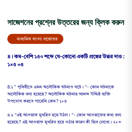
সাজেশনের প্রশ্নের উত্তরের জন্য ক্লিক করুন
মাধ্যমিক বাংলা প্রশ্নোত্তর
৪। কম-বেশি ১৫০ শব্দে যে-কোনো একটি প্রশ্নের উত্তর দাও :
১×৫ =৫
8.১ ” পৃথিবীতে এমন অলৌকিক ঘটনাও ঘটে। “- কোন ঘটনাকে
অলৌকিক বলা হয়েছে? অলৌকিক ঘটনার আনন্দ উদ্দিষ্ট ব্যক্তি
উপভোগ করতে পারেনি কেন? ১+৪
৪.২ “এই আওয়াজ মুখরিত হয়ে উঠল। “- কোন আওয়াজের কথা বলা
হয়েছে? এই আওয়াজ মুখরিত হয়ে ওঠার কারণ কী ছিল লেখো। ২+৩