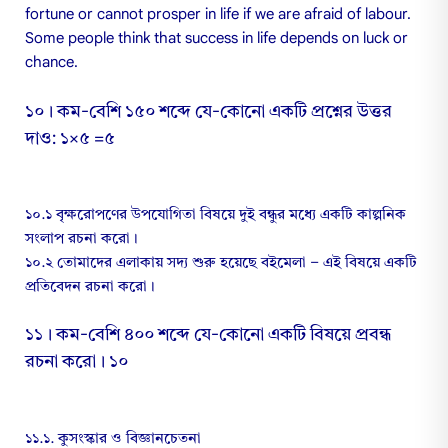
fortune or cannot prosper in life if we are afraid of labour.
Some people think that success in life depends on luck or
chance.
১০। কম-বেশি ১৫০ শব্দে যে-কোনো একটি প্রশ্নের উত্তর
দাও: ১×৫ =৫
১০.১ বৃক্ষরোপণের উপযোগিতা বিষয়ে দুই বন্ধুর মধ্যে একটি কাল্পনিক
সংলাপ রচনা করো।
১০.২ তোমাদের এলাকায় সদ্য শুরু হয়েছে বইমেলা – এই বিষয়ে একটি
প্রতিবেদন রচনা করো।
১১। কম-বেশি ৪০০ শব্দে যে-কোনো একটি বিষয়ে প্রবন্ধ
রচনা করো। ১০
১১.১. কুসংস্কার ও বিজ্ঞানচেতনা