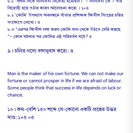
৮.১ “প্রথম দিকে লীলাবতী বিদ্রোহী হয়েছিল।” – লীলাবতী কে ? তার
বিদ্রোহী হয়ে ওঠার কারণ আলোচনা করো । ১+৪
৮.২ ‘কোনি’ উপন্যাস অবলম্বনে সাঁতার প্রশিক্ষক ক্ষিতীশ সিংহের চরিত্র
সংক্ষেপে লেখো। ৫
৮.৩ “এরপর ক্ষিতীশ লক্ষ করল কোনি জল থেকে উঠতে দেরি করছে
“– কোন ঘটনার পর কোনির এই পরিবর্তন ঘটে? ৫
৯। চলিত গদ্যে বঙ্গানুবাদ করো : ৪
Man is the maker of his own fortune. We can not make our
fortune or cannot prosper in life if we are afraid of labour.
Some people think that success in life depends on luck or
chance.
১০। কম-বেশি ১৫০ শব্দে যে-কোনো একটি প্রশ্নের উত্তর
দাও: ১×৫ =৫