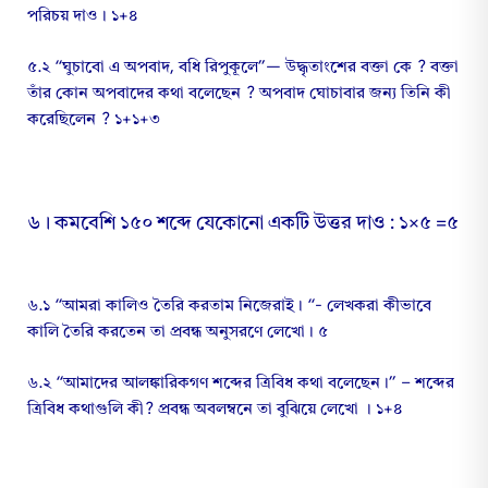
পরিচয় দাও। ১+৪
৫.২ “ঘুচাবো এ অপবাদ, বধি রিপুকূলে”— উদ্ধৃতাংশের বক্তা কে ? বক্তা
তাঁর কোন অপবাদের কথা বলেছেন ? অপবাদ ঘোচাবার জন্য তিনি কী
করেছিলেন ? ১+১+৩
৬। কমবেশি ১৫০ শব্দে যেকোনো একটি উত্তর দাও : ১×৫ =৫
৬.১ “আমরা কালিও তৈরি করতাম নিজেরাই। “- লেখকরা কীভাবে
কালি তৈরি করতেন তা প্রবন্ধ অনুসরণে লেখো। ৫
৬.২ “আমাদের আলঙ্কারিকগণ শব্দের ত্রিবিধ কথা বলেছেন।” – শব্দের
ত্রিবিধ কথাগুলি কী? প্রবন্ধ অবলম্বনে তা বুঝিয়ে লেখো । ১+৪