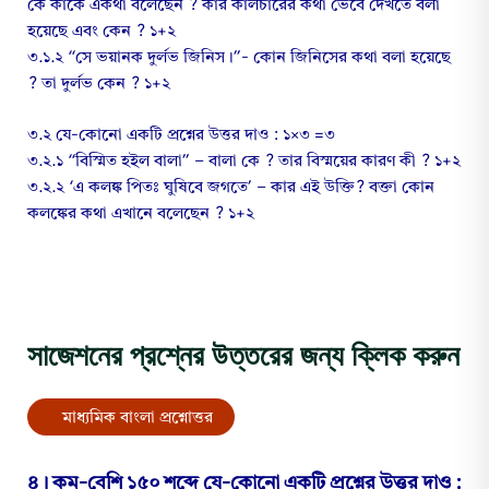
কে কাকে একথা বলেছেন ? কার কালচারের কথা ভেবে দেখতে বলা
হয়েছে এবং কেন ? ১+২
৩.১.২ “সে ভয়ানক দুর্লভ জিনিস।”- কোন জিনিসের কথা বলা হয়েছে
? তা দুর্লভ কেন ? ১+২
৩.২ যে-কোনো একটি প্রশ্নের উত্তর দাও : ১×৩ =৩
৩.২.১ “বিস্মিত হইল বালা” – বালা কে ? তার বিস্ময়ের কারণ কী ? ১+২
৩.২.২ ‘এ কলঙ্ক পিতঃ ঘুষিবে জগতে’ – কার এই উক্তি? বক্তা কোন
কলঙ্কের কথা এখানে বলেছেন ? ১+২
সাজেশনের প্রশ্নের উত্তরের জন্য ক্লিক করুন
মাধ্যমিক বাংলা প্রশ্নোত্তর
৪। কম-বেশি ১৫০ শব্দে যে-কোনো একটি প্রশ্নের উত্তর দাও :