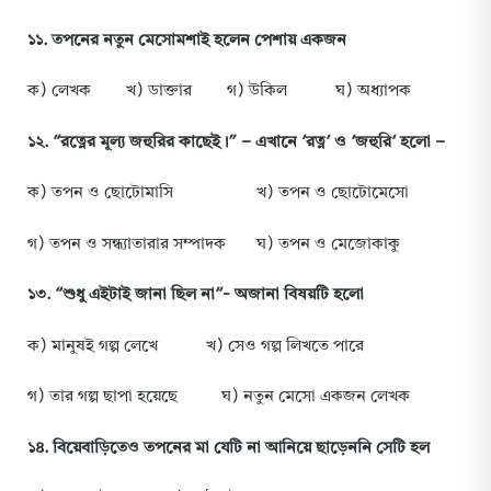
১১
.
তপনের
নতুন
মেসোমশাই
হলেন
পেশায়
একজন
ক) লেখক খ) ডাক্তার গ) উকিল ঘ) অধ্যাপক
১২
.
“
রত্নের
মূল্য
জহুরির
কাছেই
।” –
এখানে
‘
রত্ন
‘
ও
‘
জহুরি
‘
হলো
–
ক) তপন ও ছোটোমাসি খ) তপন ও ছোটোমেসো
গ) তপন ও সন্ধ্যাতারার সম্পাদক ঘ) তপন ও মেজোকাকু
১৩
.
“
শুধু
এইটাই
জানা
ছিল
না
“-
অজানা
বিষয়টি
হলো
ক) মানুষই গল্প লেখে খ) সেও গল্প লিখতে পারে
গ) তার গল্প ছাপা হয়েছে ঘ) নতুন মেসো একজন লেখক
১৪
.
বিয়েবাড়িতেও
তপনের
মা
যেটি
না
আনিয়ে
ছাড়েননি
সেটি
হল