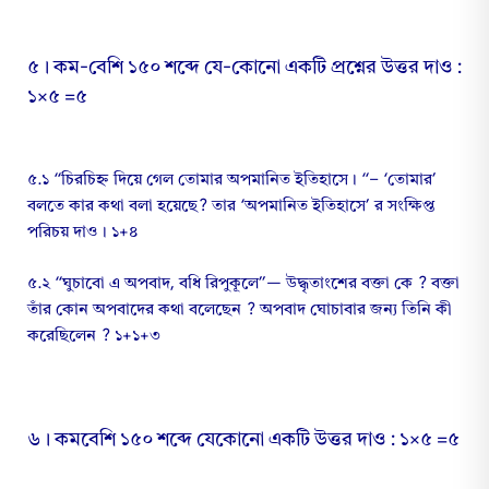
৫। কম-বেশি ১৫০ শব্দে যে-কোনো একটি প্রশ্নের উত্তর দাও :
১×৫ =৫
৫.১ “চিরচিহ্ন দিয়ে গেল তোমার অপমানিত ইতিহাসে। “– ‘তোমার’
বলতে কার কথা বলা হয়েছে? তার ‘অপমানিত ইতিহাসে’ র সংক্ষিপ্ত
পরিচয় দাও। ১+৪
৫.২ “ঘুচাবো এ অপবাদ, বধি রিপুকূলে”— উদ্ধৃতাংশের বক্তা কে ? বক্তা
তাঁর কোন অপবাদের কথা বলেছেন ? অপবাদ ঘোচাবার জন্য তিনি কী
করেছিলেন ? ১+১+৩
৬। কমবেশি ১৫০ শব্দে যেকোনো একটি উত্তর দাও : ১×৫ =৫