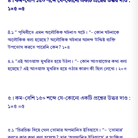
৪। কম-বেশি ১৫০ শব্দে যে-কোনো একটি প্রশ্নের উত্তর দাও :
১×৫ =৫
8.১ ” পৃথিবীতে এমন অলৌকিক ঘটনাও ঘটে। “- কোন ঘটনাকে
অলৌকিক বলা হয়েছে? অলৌকিক ঘটনার আনন্দ উদ্দিষ্ট ব্যক্তি
উপভোগ করতে পারেনি কেন? ১+৪
৪.২ “এই আওয়াজ মুখরিত হয়ে উঠল। “- কোন আওয়াজের কথা বলা
হয়েছে? এই আওয়াজ মুখরিত হয়ে ওঠার কারণ কী ছিল লেখো। ২+৩
৫। কম-বেশি ১৫০ শব্দে যে-কোনো একটি প্রশ্নের উত্তর দাও :
১×৫ =৫
৫.১ “চিরচিহ্ন দিয়ে গেল তোমার অপমানিত ইতিহাসে। “– ‘তোমার’
বলতে কার কথা বলা হয়েছে? তার ‘অপমানিত ইতিহাসে’ র সংক্ষিপ্ত