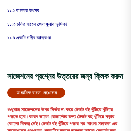
১১.২ বাংলার উৎসব
১১.৩ চরিত্র গঠনে খেলাধুলার ভূমিকা
১১.৪ একটি নদীর আত্মকথা
সাজেশনের প্রশ্নের উত্তরের জন্য ক্লিক করুন
মাধ্যমিক বাংলা প্রশ্নোত্তর
শুধুমাত্র
সাজেশনের
উপর
নির্ভর
না
করে
টেক্সট
বই
খুঁটিয়ে
খুঁটিয়ে
পড়তে
হবে।
কারণ
ভালো
রেজাল্টের
জন্য
টেক্সট
বই
খুঁটিয়ে
পড়ার
কোনো
বিকল্প
নেই।
টেক্সট
বই
খুঁটিয়ে
পড়ার
পর ‘বাংলা
সহায়ক’ এর
সাজেশনের
প্রশ্নগুলো
প্র্যাকটিস
করলে
অবশ্যই
ভালো
রেজাল্ট
করা