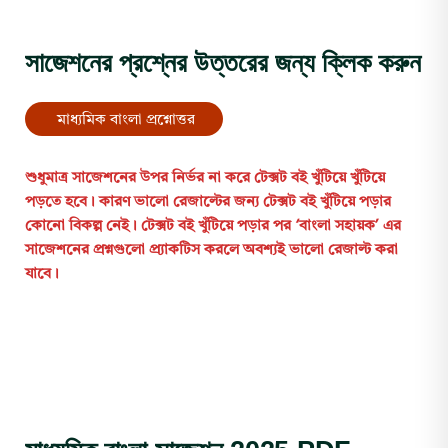
সাজেশনের প্রশ্নের উত্তরের জন্য ক্লিক করুন
মাধ্যমিক বাংলা প্রশ্নোত্তর
শুধুমাত্র
সাজেশনের
উপর
নির্ভর
না
করে
টেক্সট
বই
খুঁটিয়ে
খুঁটিয়ে
পড়তে
হবে।
কারণ
ভালো
রেজাল্টের
জন্য
টেক্সট
বই
খুঁটিয়ে
পড়ার
কোনো
বিকল্প
নেই।
টেক্সট
বই
খুঁটিয়ে
পড়ার
পর ‘বাংলা
সহায়ক’ এর
সাজেশনের
প্রশ্নগুলো
প্র্যাকটিস
করলে
অবশ্যই
ভালো
রেজাল্ট
করা
যাবে।