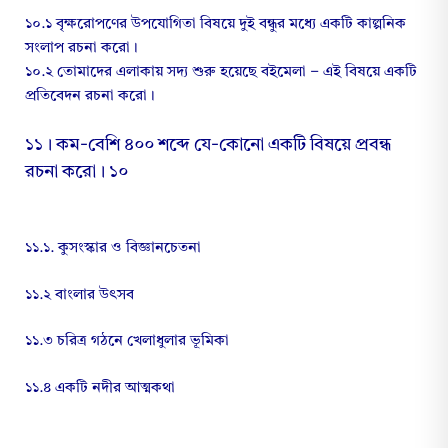
১০.১ বৃক্ষরোপণের উপযোগিতা বিষয়ে দুই বন্ধুর মধ্যে একটি কাল্পনিক
সংলাপ রচনা করো।
১০.২ তোমাদের এলাকায় সদ্য শুরু হয়েছে বইমেলা – এই বিষয়ে একটি
প্রতিবেদন রচনা করো।
১১। কম-বেশি ৪০০ শব্দে যে-কোনো একটি বিষয়ে প্রবন্ধ
রচনা করো। ১০
১১.১. কুসংস্কার ও বিজ্ঞানচেতনা
১১.২ বাংলার উৎসব
১১.৩ চরিত্র গঠনে খেলাধুলার ভূমিকা
১১.৪ একটি নদীর আত্মকথা