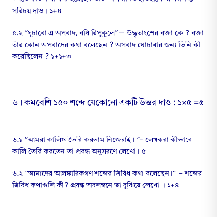
পরিচয় দাও। ১+৪
৫.২ “ঘুচাবো এ অপবাদ, বধি রিপুকূলে”— উদ্ধৃতাংশের বক্তা কে ? বক্তা
তাঁর কোন অপবাদের কথা বলেছেন ? অপবাদ ঘোচাবার জন্য তিনি কী
করেছিলেন ? ১+১+৩
৬। কমবেশি ১৫০ শব্দে যেকোনো একটি উত্তর দাও : ১×৫ =৫
৬.১ “আমরা কালিও তৈরি করতাম নিজেরাই। “- লেখকরা কীভাবে
কালি তৈরি করতেন তা প্রবন্ধ অনুসরণে লেখো। ৫
৬.২ “আমাদের আলঙ্কারিকগণ শব্দের ত্রিবিধ কথা বলেছেন।” – শব্দের
ত্রিবিধ কথাগুলি কী? প্রবন্ধ অবলম্বনে তা বুঝিয়ে লেখো । ১+৪