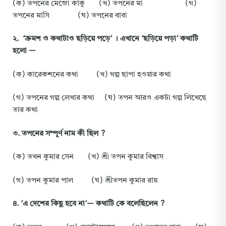
(ক) তপনের মেজো কাকু (খ) তপনের মা (গ)
তপনের মাসি (ঘ) তপনের বাবা
২
. ‘
ক্রমশ
ও
কথাটাও
ছড়িয়ে
পড়ে
‘ ।
এখানে
‘
ছড়িয়ে
পড়া
‘
কথাটি
হলো
—
(ক) কারেকশনের কথা (খ) গল্প ছাপা হওয়ার কথা
(গ) তপনের গল্প লেখার কথা (ঘ) তপন আরও একটা গল্প লিখেছে
তার কথা
৩
.
তপনের
সম্পূর্ণ
নাম
কী
ছিল
?
(ক) তখন কুমার সেন (খ) শ্রী তপন কুমার বিশ্বাস
(গ) তপন কুমার পাল (ঘ) শ্রীতপন কুমার রায়
৪
. ‘
এ
দেশের
কিছু
হবে
না
‘—
কথাটি
কে
বলেছিলেন
?