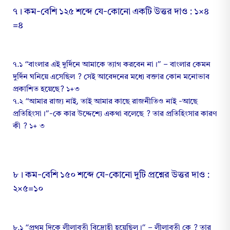
৭। কম-বেশি ১২৫ শব্দে যে-কোনো একটি উত্তর দাও : ১×৪
=৪
৭.১ “বাংলার এই দুর্দিনে আমাকে ত্যাগ করবেন না।” – বাংলার কেমন
দুর্দিন ঘনিয়ে এসেছিল ? সেই আবেদনের মধ্যে বক্তার কোন মনোভাব
প্রকাশিত হয়েছে? ১+৩
৭.২ “আমার রাজ্য নাই, তাই আমার কাছে রাজনীতিও নাই -আছে
প্রতিহিংসা।”-কে কার উদ্দেশ্যে একথা বলেছে ? তার প্রতিহিংসার কারণ
কী ? ১+ ৩
৮। কম-বেশি ১৫০ শব্দে যে-কোনো দুটি প্রশ্নের উত্তর দাও :
২×৫=১০
৮.১ “প্রথম দিকে লীলাবতী বিদ্রোহী হয়েছিল।” – লীলাবতী কে ? তার