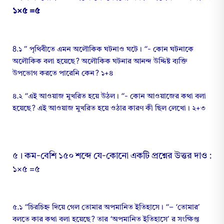
১×৫ =৫
8.১ ” পৃথিবীতে এমন অলৌকিক ঘটনাও ঘটে। “- কোন ঘটনাকে
অলৌকিক বলা হয়েছে? অলৌকিক ঘটনার আনন্দ উদ্দিষ্ট ব্যক্তি
উপভোগ করতে পারেনি কেন? ১+৪
৪.২ “এই আওয়াজ মুখরিত হয়ে উঠল। “- কোন আওয়াজের কথা বলা
হয়েছে? এই আওয়াজ মুখরিত হয়ে ওঠার কারণ কী ছিল লেখো। ২+৩
৫। কম-বেশি ১৫০ শব্দে যে-কোনো একটি প্রশ্নের উত্তর দাও :
১×৫ =৫
৫.১ “চিরচিহ্ন দিয়ে গেল তোমার অপমানিত ইতিহাসে। “– ‘তোমার’
বলতে কার কথা বলা হয়েছে? তার ‘অপমানিত ইতিহাসে’ র সংক্ষিপ্ত