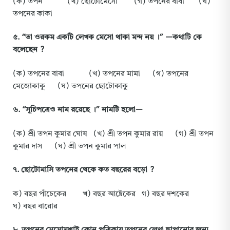
(ক) তপন (খ) ছোটোমেসো (গ) তপনের বাবা (ঘ)
তপনের কাকা
৫
. “
তা
ওরকম
একটি
লেখক
মেসো
থাকা
মন্দ
নয়
।” —
কথাটি
কে
বলেছেন
?
(ক) তপনের বাবা (খ) তপনের মামা (গ) তপনের
মেজোকাকু (ঘ) তপনের ছোটোকাকু
৬
. “
সূচিপত্রেও
নাম
রয়েছে
।”
নামটি
হলো
—
(ক) শ্রী তপন কুমার ঘোষ (খ) শ্রী তপন কুমার রায় (গ) শ্রী তপন
কুমার দাস (ঘ) শ্রী তপন কুমার পাল
৭
.
ছোটোমাসি
তপনের
থেকে
কত
বছরের
বড়ো
?
ক) বছর পাঁচেকের খ) বছর আষ্টেকের গ) বছর দশকের
ঘ) বছর বারোর
৮
.
তপনের
মেসোমশাই
কোন
পত্রিকায়
তপনের
লেখা
ছাপানোর
জন্য