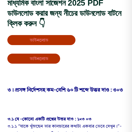
মাধ্যমিক বাংলা সাজেশন 2025 PDF
ডাউনলোড করার জন্য নীচের ডাউনলোড বাটনে
ক্লিক করুন 👇
ডাউনলোড
ডাউনলোড
৩। প্রসঙ্গ নির্দেশসহ কম-বেশি ৬০ টি শব্দে উত্তর দাও : ৩+৩
৩.১ যে -কোনো একটি প্রশ্নের উত্তর দাও : ১×৩ =৩
৩.১.১ “যাকে খুঁজছেন তার কালচারের কথাটা একবার ভেবে দেখুন।”-