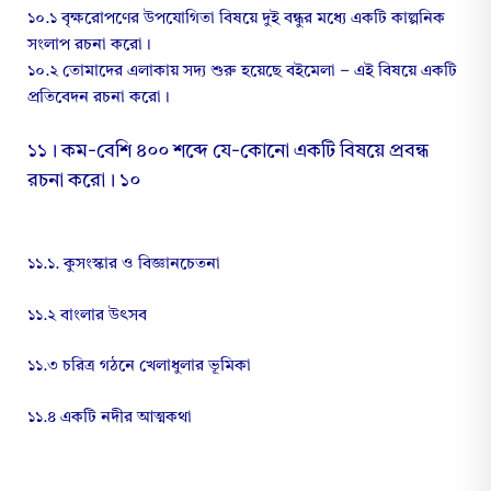
১০.১ বৃক্ষরোপণের উপযোগিতা বিষয়ে দুই বন্ধুর মধ্যে একটি কাল্পনিক
সংলাপ রচনা করো।
১০.২ তোমাদের এলাকায় সদ্য শুরু হয়েছে বইমেলা – এই বিষয়ে একটি
প্রতিবেদন রচনা করো।
১১। কম-বেশি ৪০০ শব্দে যে-কোনো একটি বিষয়ে প্রবন্ধ
রচনা করো। ১০
১১.১. কুসংস্কার ও বিজ্ঞানচেতনা
১১.২ বাংলার উৎসব
১১.৩ চরিত্র গঠনে খেলাধুলার ভূমিকা
১১.৪ একটি নদীর আত্মকথা