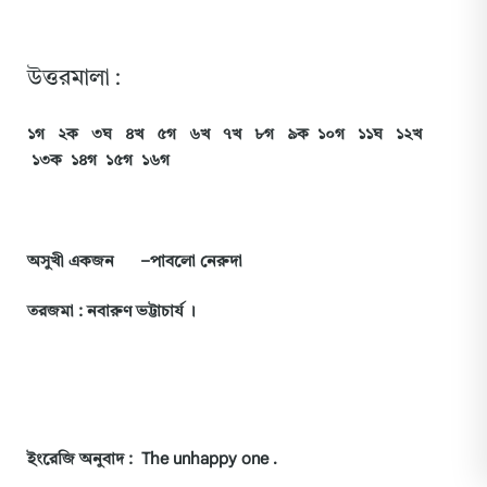
উত্তরমালা :
১গ
২ক
৩ঘ
৪খ
৫গ
৬খ
৭খ
৮গ
৯ক
১০গ
১১ঘ
১২খ
১৩ক
১৪গ
১৫গ
১৬গ
অসুখী
একজন
–
পাবলো
নেরুদা
তরজমা
:
নবারুণ
ভট্টাচার্য
।
ইংরেজি
অনুবাদ
:
The unhappy one .