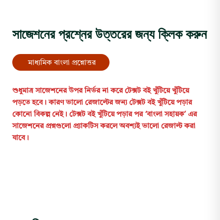
সাজেশনের প্রশ্নের উত্তরের জন্য ক্লিক করুন
মাধ্যমিক বাংলা প্রশ্নোত্তর
শুধুমাত্র
সাজেশনের
উপর
নির্ভর
না
করে
টেক্সট
বই
খুঁটিয়ে
খুঁটিয়ে
পড়তে
হবে।
কারণ
ভালো
রেজাল্টের
জন্য
টেক্সট
বই
খুঁটিয়ে
পড়ার
কোনো
বিকল্প
নেই।
টেক্সট
বই
খুঁটিয়ে
পড়ার
পর ‘বাংলা
সহায়ক’ এর
সাজেশনের
প্রশ্নগুলো
প্র্যাকটিস
করলে
অবশ্যই
ভালো
রেজাল্ট
করা
যাবে।