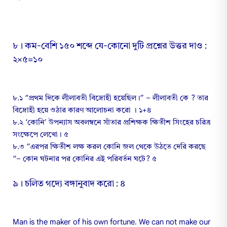
৮। কম-বেশি ১৫০ শব্দে যে-কোনো দুটি প্রশ্নের উত্তর দাও :
২×৫=১০
৮.১ “প্রথম দিকে লীলাবতী বিদ্রোহী হয়েছিল।” – লীলাবতী কে ? তার
বিদ্রোহী হয়ে ওঠার কারণ আলোচনা করো । ১+৪
৮.২ ‘কোনি’ উপন্যাস অবলম্বনে সাঁতার প্রশিক্ষক ক্ষিতীশ সিংহের চরিত্র
সংক্ষেপে লেখো। ৫
৮.৩ “এরপর ক্ষিতীশ লক্ষ করল কোনি জল থেকে উঠতে দেরি করছে
“– কোন ঘটনার পর কোনির এই পরিবর্তন ঘটে? ৫
৯। চলিত গদ্যে বঙ্গানুবাদ করো : ৪
Man is the maker of his own fortune. We can not make our