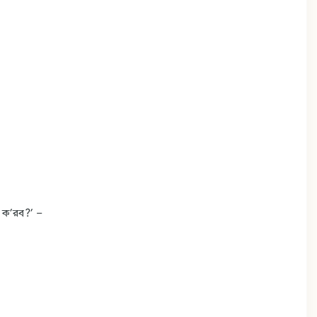
হণ ক’রব?’ –