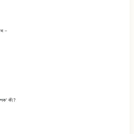
জন –
ষ্পক’ কী?