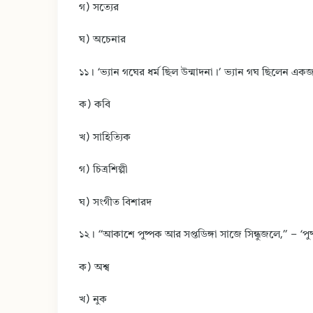
গ) সত্যের
ঘ) অচেনার
১১। ‘ভ্যান গঘের ধর্ম ছিল উন্মাদনা।’ ভ্যান গঘ ছিলেন এক
ক) কবি
খ) সাহিত্যিক
গ) চিত্রশিল্পী
ঘ) সংগীত বিশারদ
১২। “আকাশে পুষ্পক আর সপ্তডিঙ্গা সাজে সিন্ধুজলে,” – ‘পু
ক) অশ্ব
খ) নুক