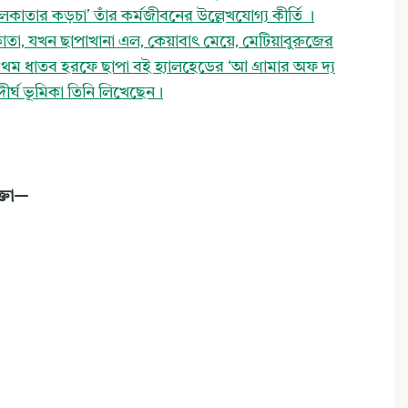
লকাতার কড়চা’ তাঁর কর্মজীবনের উল্লেখযোগ্য কীর্তি ।
াতা, যখন ছাপাখানা এল, কেয়াবাৎ মেয়ে, মেটিয়াবুরুজের
ে প্রথম ধাতব হরফে ছাপা বই হ্যালহেডের ‘আ গ্রামার অফ দ্য
 দীর্ঘ ভূমিকা তিনি লিখেছেন।
্তা—