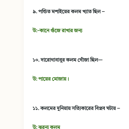
৯. পন্ডিত মশাইয়ের কলম খ্যাত ছিল –
উ:-কানে গুঁজে রাখার জন্য
১০. দারোগাবাবুর কলম গোঁজা ছিল—
উ: পায়ের মোজায়।
১১. কলমের দুনিয়ায় সত্যিকারের বিপ্লব ঘটায় –
উ: ঝরনা কলম