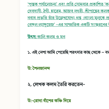
‘পুস্তক পর্যালোচনা’ এবং প্রতি সোমবার প্রকাশিত ‘ক
দেবদাসী, ঠগী, হারেম, আজব নগরী, শ্রীপান্থের কলক
নবাব প্রভৃতি তাঁর উল্লেখযোগ্য গ্রন্থ ।বাংলা মুলুক
বেঙ্গল ল্যাঙ্গুয়েজ’ -এর সাম্প্রতিক একটি সংস্করনের
উৎস:
কালি কলম ও মন
১. এই নেশা আমি পেয়েছি শরৎদার কাছ থেকে – বক
উ: শৈলজানন্দ
২. লেখক কলম তৈরি করতেন-
উ:-রোগা বাঁশের কঞ্চি দিয়ে