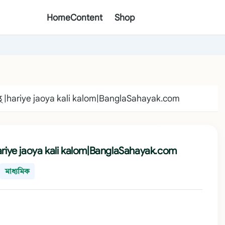
Home
Content
Shop
ান্থ |hariye jaoya kali kalom|BanglaSahayak.com
 |hariye jaoya kali kalom|BanglaSahayak.com
মাধ্যমিক