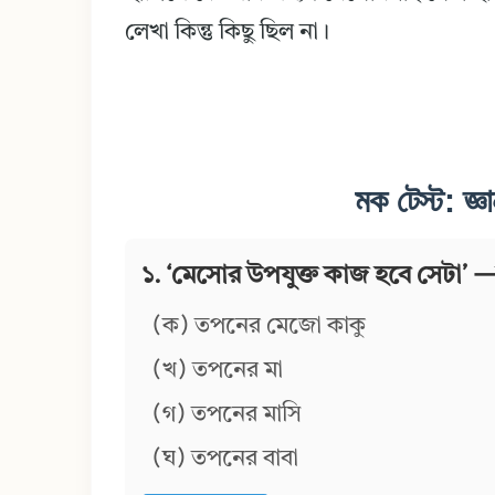
লেখা কিন্তু কিছু ছিল না।
মক টেস্ট: জ্ঞা
১. ‘মেসোর উপযুক্ত কাজ হবে সেটা’ 
(ক) তপনের মেজো কাকু
(খ) তপনের মা
(গ) তপনের মাসি
(ঘ) তপনের বাবা