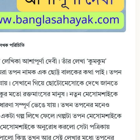
েখক পরিচিতি
 লেখিকা আশাপূর্ণা দেবী। তাঁর লেখা ‘কুমকুম’
গল্পে আমরা তপন নামক এক ছোট্ট বালকের কথা পাই। তপন
ে যায়। সেখানে গিয়ে ছোটোমেসোকে দেখে জানতে
কুর মতো রক্তমাংসের মানুষ। নতুন মেসোমশাইকে
ধারণা সম্পূর্ণ ভেঙে যায়। তখন তপনের মনেও
একটা গল্প লিখে ফেলে।গল্পটা তপন মেসোমশাইকে
ন মেসোমশাইকে অনুরোধ করলো সেটা পত্রিকায়
াপালো কিন্তু তখন আর সেই লেখার মধ্যে তপনের