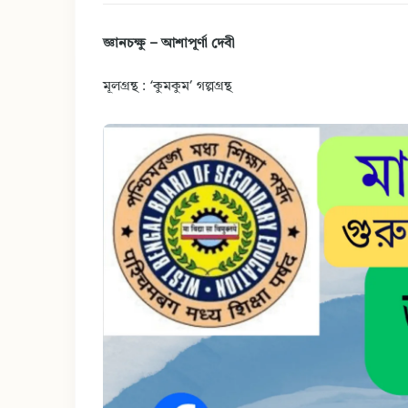
জ্ঞানচক্ষু – আশাপূর্ণা দেবী
মূলগ্রন্থ : ‘কুমকুম’ গল্পগ্রন্থ