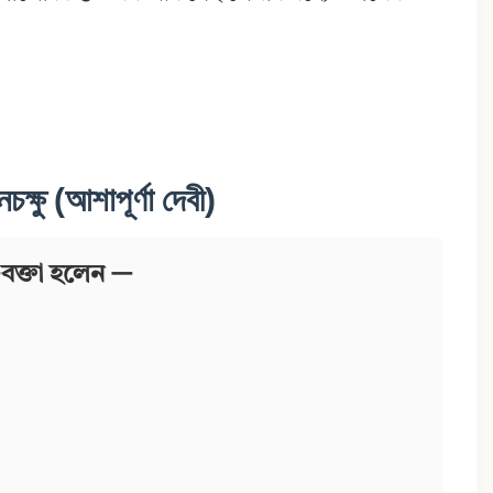
নচক্ষু (আশাপূর্ণা দেবী)
—বক্তা হলেন —