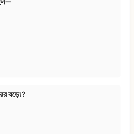
ি হল—
ের বড়ো?