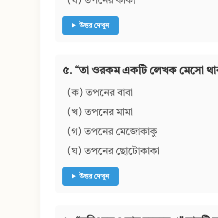
উত্তর দেখুন
৫. “তা ওরকম একটি লেখক মেসো থাক
(ক) তপনের বাবা
(খ) তপনের মামা
(গ) তপনের মেজোকাকু
(ঘ) তপনের ছোটোকাকা
উত্তর দেখুন