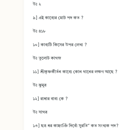
উঃ ২
৯] এই কাব্যের মোট পদ কত ?
উঃ ৪১৮
১০] কাব্যটি কিসের উপর লেখা ?
উঃ তুলোট কাগজ
১১] শ্রীকৃষ্ণকীর্তন কাব্যে কোন গানের লক্ষণ আছে ?
উঃ ঝুমুর
১২] রাধার বাবা কে ?
উঃ সাগর
১৩] ছত্র ধর কাহ্নাঞিঁ দিবোঁ সুরতি” কত সংখ্যক পদ?