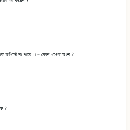
প্রস্তাব কে করেন ?
 ভখিতেঁ না পারে।। – কোন খণ্ডের অংশ ?
ছে ?