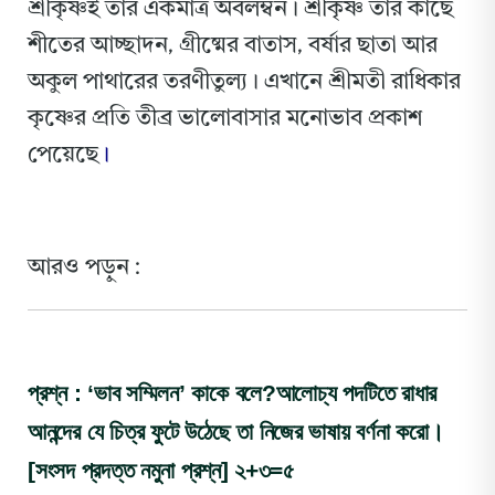
শ্রীকৃষ্ণই তাঁর একমাত্র অবলম্বন। শ্রীকৃষ্ণ তাঁর কাছে
শীতের আচ্ছাদন, গ্রীষ্মের বাতাস, বর্ষার ছাতা আর
অকুল পাথারের তরণীতুল্য। এখানে শ্রীমতী রাধিকার
কৃষ্ণের প্রতি তীব্র ভালোবাসার মনোভাব প্রকাশ
পেয়েছে
।
আরও পড়ুন :
প্রশ্ন : ‘ভাব সম্মিলন’ কাকে বলে?আ
লোচ্য পদটিতে রাধার
আনন্দের যে চিত্র ফুটে উঠেছে তা নিজের ভাষায় বর্ণনা করো।
[সংসদ প্রদত্ত নমুনা প্রশ্ন] ২+৩=৫