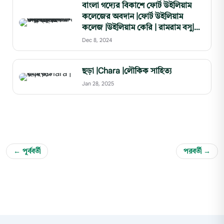
বাংলা গদ্যের বিকাশে ফোর্ট উইলিয়াম
কলেজের অবদান |ফোর্ট উইলিয়াম
কলেজ |উইলিয়াম কেরি | রামরাম বসু|
মৃত্যুঞ্জয় বিদ্যালঙ্কার
Dec 8, 2024
ছড়া |Chara |লৌকিক সাহিত্য
Jan 28, 2025
← পূর্ববর্তী
পরবর্তী →