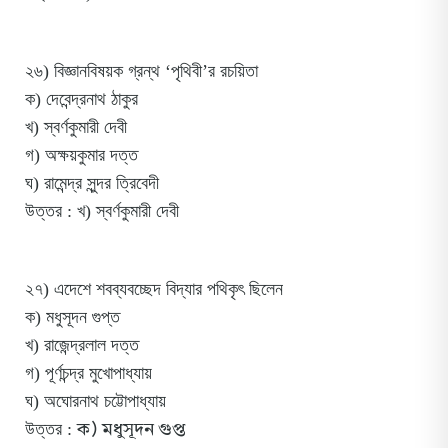
২৬) বিজ্ঞানবিষয়ক গ্রন্থ ‘পৃথিবী’র রচয়িতা
ক) দেবেন্দ্রনাথ ঠাকুর
খ) স্বর্ণকুমারী দেবী
গ) অক্ষয়কুমার দত্ত
ঘ) রামেন্দ্র সুন্দর ত্রিবেদী
উত্তর : খ) স্বর্ণকুমারী দেবী
২৭) এদেশে শবব্যবচ্ছেদ বিদ্যার পথিকৃৎ ছিলেন
ক) মধুসূদন গুপ্ত
খ) রাজেন্দ্রলাল দত্ত
গ) পূর্ণচন্দ্র মুখোপাধ্যায়
ঘ) অঘোরনাথ চট্টোপাধ্যায়
ক) মধুসূদন গুপ্ত
উত্তর :