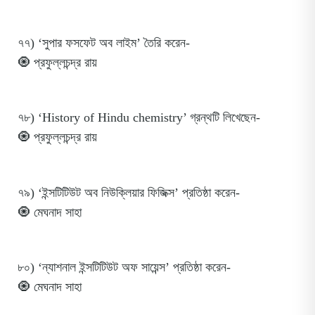
৭৭) ‘সুপার ফসফেট অব লাইম’ তৈরি করেন-
🧿 প্রফুল্লচন্দ্র রায়
৭৮) ‘History of Hindu chemistry’ গ্রন্থটি লিখেছেন-
🧿 প্রফুল্লচন্দ্র রায়
৭৯) ‘ইন্সটিটিউট অব নিউক্লিয়ার ফিজিক্স’ প্রতিষ্ঠা করেন-
🧿 মেঘনাদ সাহা
৮০) ‘ন্যাশনাল ইন্সটিটিউট অফ সায়েন্স’ প্রতিষ্ঠা করেন-
🧿 মেঘনাদ সাহা