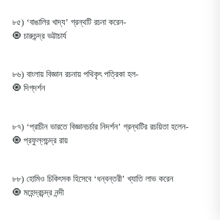
৮৫) ‘বাঙালির খাদ্য’ গ্রন্থটি রচনা করেন-
🧿 চারুচন্দ্র ভট্টাচার্য
৮৬) বাংলায় বিজ্ঞান রচনায় পথিকৃৎ পত্রিকা হল-
🧿 দিগ্‌দর্শন
৮৭) ‘প্রাচীন ভারতে বিজ্ঞানচর্চার নিদর্শন’ গ্রন্থটির রচয়িতা হলেন-
🧿 প্রফুল্লচন্দ্র রায়
৮
৮
) হোমিও চিকিৎসক হিসেবে ‘ধন্বন্তরী’ খ্যাতি লাভ করেন
🧿 মহেন্দ্রচন্দ্র নন্দী