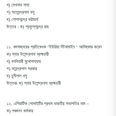
খ) মেখনাথ সাহা
গ) সত্যেন্দ্রনাথ বসু
ঘ) গোপালচন্দ্র ভট্টাচার্য
উত্তর : ক) প্রফুল্লচন্দ্র রায়
১১. কালাজ্বরের প্রতিষেধক ‘ইউরিয়া স্টিবামাইন ‘ আবিষ্কার করেন
ক) স্যার উপেন্দ্রনাথ ব্রহ্মচারী
খ) বনবিহারী মুখোপাধ্যায়
গ) মহেন্দ্রলাল সরকার
ঘ) চুনীলাল বসু
উত্তরঃ ক) স্যার উপেন্দ্রনাথ ব্রহ্মচারী
১২. এশিয়াটিক সোসাইটির প্রথম ভারতীয় সভাপতির নাম –
ক) পঞ্চানন কর্মকার