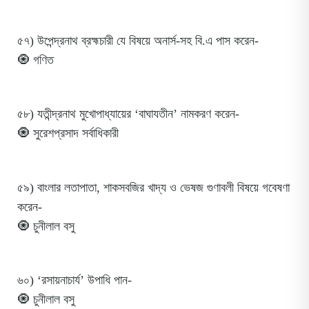
৫৭) উপেন্দ্রনাথ ব্রহ্মচারী যে বিষয়ে অনার্স-সহ বি.এ পাস করেন-
🧿 গণিত
৫৮) যতীন্দ্রনাথ মুখোপাধ্যায়ের ‘বাঘাযতীন’ নামকরণ করেন-
🧿 সুরেশপ্রসাদ সর্বাধিকারী
৫৯) বাংলার লতাপাতা, শাকসবজির খাদ্য ও ভেষজ গুণাবলী বিষয়ে গবেষণা
করেন-
🧿 চুনীলাল বসু
৬০) ‘রসায়নাচার্য’ উপাধি পান-
🧿 চুনীলাল বসু