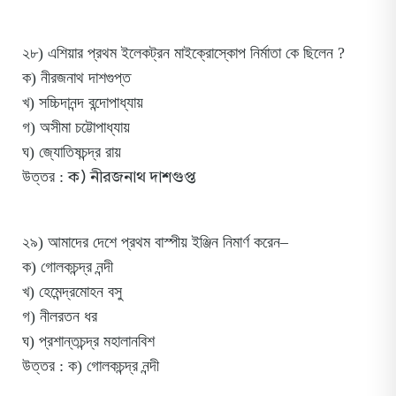
২৮) এশিয়ার প্রথম ইলেকট্রন মাইক্রোস্কোপ নির্মাতা কে ছিলেন ?
ক) নীরজনাথ দাশগুপ্ত
খ) সচ্চিদানন্দ বন্দোপাধ্যায়
গ) অসীমা চট্টোপাধ্যায়
ঘ) জ্যোতিষচন্দ্র রায়
ক) নীরজনাথ দাশগুপ্ত
উত্তর :
২৯) আমাদের দেশে প্রথম বাস্পীয় ইঞ্জিন নিমার্ণ করেন–
ক) গোলকচন্দ্র নন্দী
খ) হেমেন্দ্রমোহন বসু
গ) নীলরতন ধর
ঘ) প্রশান্তচন্দ্র মহালানবিশ
উত্তর : ক) গোলকচন্দ্র নন্দী