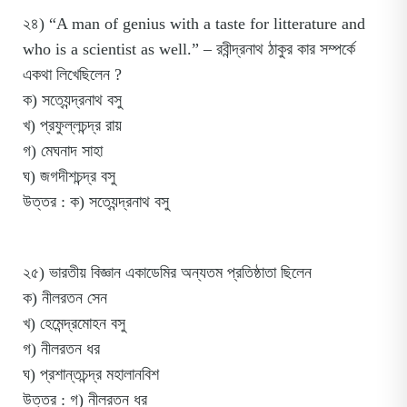
২৪) “A man of genius with a taste for litterature and
who is a scientist as well.” – রবীন্দ্রনাথ ঠাকুর কার সম্পর্কে
একথা লিখেছিলেন ?
ক) সত্যেন্দ্রনাথ বসু
খ) প্রফুল্লচন্দ্র রায়
গ) মেঘনাদ সাহা
ঘ) জগদীশচন্দ্র বসু
উত্তর : ক) সত্যেন্দ্রনাথ বসু
২৫) ভারতীয় বিজ্ঞান একাডেমির অন্যতম প্রতিষ্ঠাতা ছিলেন
ক) নীলরতন সেন
খ) হেমেন্দ্রমোহন বসু
গ) নীলরতন ধর
ঘ) প্রশান্তচন্দ্র মহালানবিশ
উত্তর : গ) নীলরতন ধর