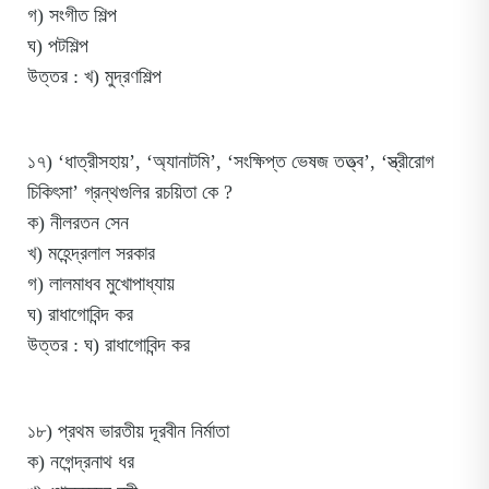
গ) সংগীত শিল্প
ঘ) পটশিল্প
উত্তর : খ) মুদ্রণশিল্প
১৭) ‘ধাত্রীসহায়’, ‘অ্যানাটমি’, ‘সংক্ষিপ্ত ভেষজ তত্ত্ব’, ‘স্ত্রীরোগ
চিকিৎসা’ গ্রন্থগুলির রচয়িতা কে ?
ক) নীলরতন সেন
খ) মহেন্দ্রলাল সরকার
গ) লালমাধব মুখোপাধ্যায়
ঘ) রাধাগোবিন্দ কর
উত্তর : ঘ) রাধাগোবিন্দ কর
১৮) প্রথম ভারতীয় দূরবীন নির্মাতা
ক) নগেন্দ্রনাথ ধর