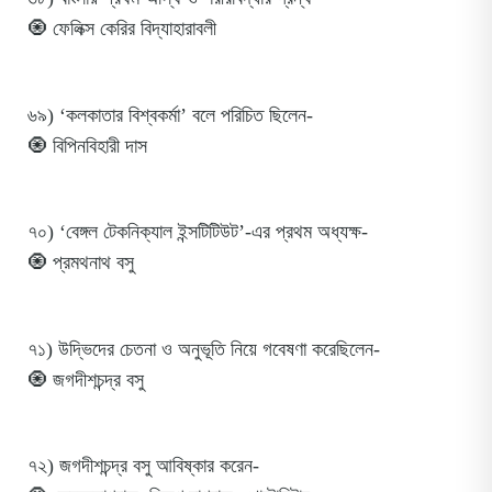
🧿 ফেলিক্স কেরির বিদ্যাহারাবলী
৬৯) ‘কলকাতার বিশ্বকর্মা’ বলে পরিচিত ছিলেন-
🧿 বিপিনবিহারী দাস
৭০) ‘বেঙ্গল টেকনিক্যাল ইন্সটিটিউট’-এর প্রথম অধ্যক্ষ-
🧿 প্রমথনাথ বসু
৭১) উদ্ভিদের চেতনা ও অনুভূতি নিয়ে গবেষণা করেছিলেন-
🧿 জগদীশচন্দ্র বসু
৭২) জগদীশচন্দ্র বসু আবিষ্কার করেন-