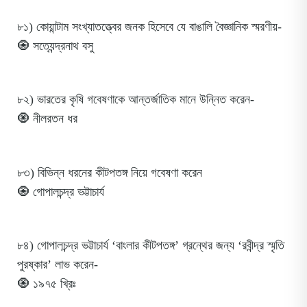
৮১) কোয়ান্টাম সংখ্যাতত্ত্বের জনক হিসেবে যে বাঙালি বৈজ্ঞানিক স্মরণীয়-
🧿 সত্যেন্দ্রনাথ বসু
৮২) ভারতের কৃষি গবেষণাকে আন্তর্জাতিক মানে উন্নিত করেন-
🧿 নীলরতন ধর
৮৩) বিভিন্ন ধরনের কীটপতঙ্গ নিয়ে গবেষণা করেন
🧿 গোপালচন্দ্র ভট্টাচার্য
৮৪) গোপালচন্দ্র ভট্টাচার্য ‘বাংলার কীটপতঙ্গ’ গ্রন্থের জন্য ‘রবীন্দ্র স্মৃতি
পুরষ্কার’ লাভ করেন-
🧿 ১৯৭৫ খ্রিঃ