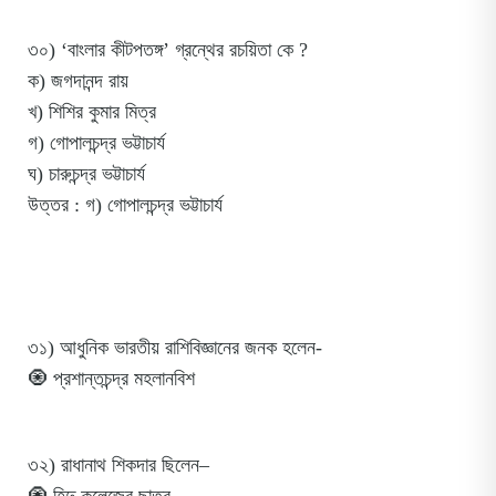
৩০) ‘বাংলার কীটপতঙ্গ’ গ্রন্থের রচয়িতা কে ?
ক) জগদানন্দ রায়
খ) শিশির কুমার মিত্র
গ) গোপালচন্দ্র ভট্টাচার্য
ঘ) চারুচন্দ্র ভট্টাচার্য
উত্তর : গ) গোপালচন্দ্র ভট্টাচার্য
৩১) আধুনিক ভারতীয় রাশিবিজ্ঞানের জনক হলেন-
🧿 প্রশান্তচন্দ্র মহলানবিশ
৩২) রাধানাথ শিকদার ছিলেন–