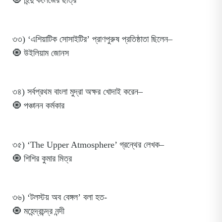
🧿 হিন্দু কলেজের ছাত্র
৩৩) ‘এশিয়াটিক সোসাইটির’ প্রাণপুরুষ প্রতিষ্ঠাতা ছিলেন–
🧿 উইলিয়াম জোনস
৩৪) সর্বপ্রথম বাংলা মুদ্রা অক্ষর খোদাই করেন–
🧿 পঞ্চানন কর্মকার
৩৫) ‘The Upper Atmosphere’ গ্রন্থের লেখক–
🧿 শিশির কুমার মিত্র
৩৬) ‘টলস্টয় অব বেঙ্গল’ বলা হত-
🧿 মহেন্দ্রচন্দ্র নন্দী