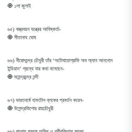
🧿 ১লা জুলাই
৬৫) বস্ত্রবয়ন যন্ত্রের আবিষ্কর্তা-
🧿 সীতানাথ ঘোষ
৬৬) নীরোদচন্দ্র চৌধুরী তাঁর ‘অটোবায়োগ্রাফি অব অ্যান আননোন
ইন্ডিয়ান’ গ্রন্থে যার কথা বলেছেন-
🧿 মহেন্দ্রচন্দ্র নন্দী
৬৭) ভারতবর্ষে হাফটোন ব্লকের প্রবর্তন করেন-
🧿 উপেন্দ্রকিশোর রায়চৌধুরী
৬৮) বাংলায় প্রথম অস্থি ও শরীরবিদ্যার গ্রন্থ