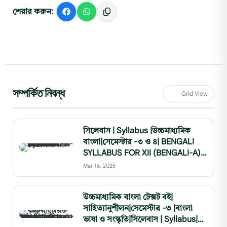
শেয়ার করুন:
সম্পর্কিত নিবন্ধ
Grid View
সিলেবাস | Syllabus |উচ্চমাধ্যমিক
বাংলা|সেমেস্টার -৩ ও ৪| BENGALI
SYLLABUS FOR XII (BENGALI-A)
SEMESTER- III & SEMESTER- IV
Mar 16, 2025
উচ্চমাধ্যমিক বাংলা টেক্সট বই|
সাহিত্যানুশীলন|সেমেস্টার -৩ |বাংলা
ভাষা ও সংস্কৃতি|সিলেবাস | Syllabus|