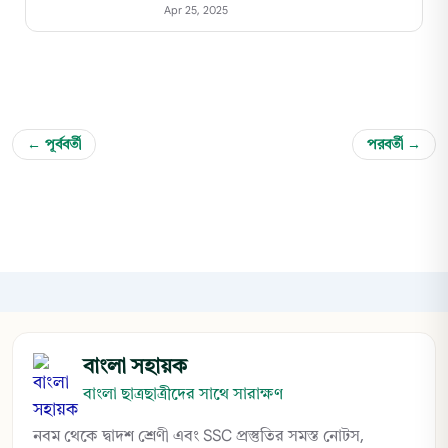
BENGALI Test Book For XII
Apr 25, 2025
(BENGALI-A)| SEMESTER- III
← পূর্ববর্তী
পরবর্তী →
বাংলা সহায়ক
বাংলা ছাত্রছাত্রীদের সাথে সারাক্ষণ
নবম থেকে দ্বাদশ শ্রেণী এবং SSC প্রস্তুতির সমস্ত নোটস,