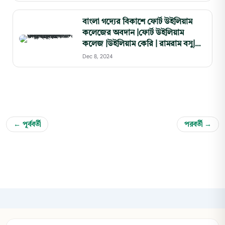
বাংলা গদ্যের বিকাশে ফোর্ট উইলিয়াম
কলেজের অবদান |ফোর্ট উইলিয়াম
কলেজ |উইলিয়াম কেরি | রামরাম বসু|
মৃত্যুঞ্জয় বিদ্যালঙ্কার
Dec 8, 2024
← পূর্ববর্তী
পরবর্তী →